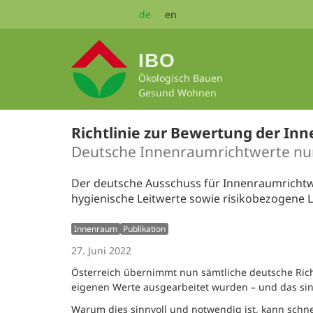
Zum
de
en
Seiteninhalt
springen
IBO
Ökologisch Bauen
Gesund Wohnen
Richtlinie zur Bewertung der In
Deutsche Innenraumrichtwerte nu
Der deutsche Ausschuss für Innenraumrichtwe
hygienische Leitwerte sowie risikobezogene L
Innenraum
Publikation
27. Juni 2022
Österreich übernimmt nun sämtliche deutsche Richtw
eigenen Werte ausgearbeitet wurden – und das sin
Warum dies sinnvoll und notwendig ist, kann schnel