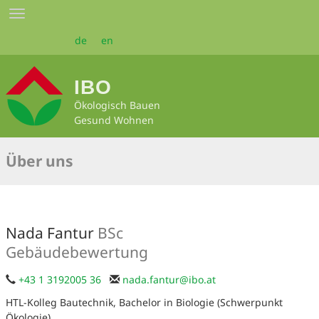
Zum
Toggle
Seiteninhalt
navigation
springen
de
en
IBO
Ökologisch Bauen
Gesund Wohnen
Über uns
Nada Fantur
BSc
Gebäudebewertung
+43 1 3192005 36
nada.fantur
@
ibo.at
HTL-Kolleg Bautechnik, Bachelor in Biologie (Schwerpunkt
Ökologie)