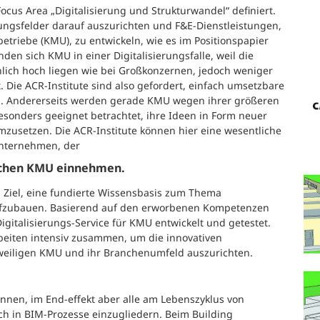
cus Area „Digitalisierung und Strukturwandel“ definiert.
ungsfelder darauf auszurichten und F&E-Dienstleistungen,
betriebe (KMU), zu entwickeln, wie es im Positionspapier
nden sich KMU in einer Digitalisierungsfalle, weil die
ich hoch liegen wie bei Großkonzernen, jedoch weniger
 Die ACR-Institute sind also gefordert, einfach umsetzbare
ln. Andererseits werden gerade KMU wegen ihrer größeren
besonders geeignet betrachtet, ihre Ideen in Form neuer
zusetzen. Die ACR-Institute können hier eine wesentliche
unternehmen, der
ischen KMU einnehmen.
 Ziel, eine fundierte Wissensbasis zum Thema
R aufzubauen. Basierend auf den erworbenen Kompetenzen
igitalisierungs-Service für KMU entwickelt und getestet.
beiten intensiv zusammen, um die innovativen
jeweiligen KMU und ihr Branchenumfeld auszurichten.
Innen, im End-effekt aber alle am Lebenszyklus von
ch in BIM-Prozesse einzugliedern. Beim Building