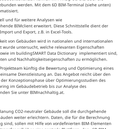
gebunden werden. Mit dem 6D BIM-Terminal (siehe unten)
matisiert.
l und für weitere Analysen wie
nde BIMclient erweitert. Diese Schnittstelle dient der
port und Export, z.B. in Excel-Tools.
igkeit von Gebäuden wird in nationalen und internationalen
 wurde untersucht, welche relevanten Eigenschaften
sowie im buildingSMART Data Dictionary implementiert sind,
ten und Nachhaltigkeitseigenschaften zu ermöglichen.
 Projektteam künftig die Bewertung und Optimierung eines
insame Dienstleistung an. Das Angebot reicht über den
n der Konzeptionsphase über Optimierungsstudien des
oring im Gebäudebetrieb bis zur Analyse des
inden Sie unter BIMnachhaltig.at.
e Planung CO2-neutraler Gebäude soll die durchgehende
uden weiter erleichtern. Daten, die für die Berechnung
sind, sollen mit Hilfe von vordefinierten BIM-Elementen