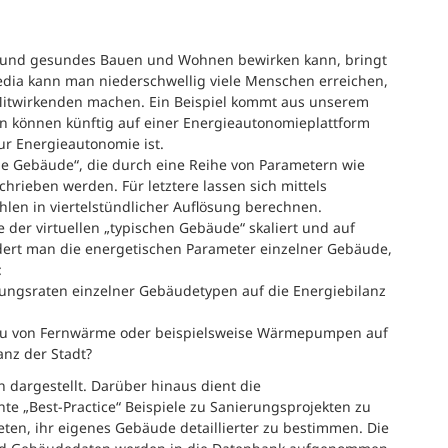
hes und gesundes Bauen und Wohnen bewirken kann, bringt
 Media kann man niederschwellig viele Menschen erreichen,
 Mitwirkenden machen. Ein Beispiel kommt aus unserem
 können künftig auf einer Energieautonomieplattform
ur Energieautonomie ist.
che Gebäude“, die durch eine Reihe von Parametern wie
hrieben werden. Für letztere lassen sich mittels
len in viertelstündlicher Auflösung berechnen.
 der virtuellen „typischen Gebäude“ skaliert und auf
rt man die energetischen Parameter einzelner Gebäude,
:
ungsraten einzelner Gebäudetypen auf die Energiebilanz
au von Fernwärme oder beispielsweise Wärmepumpen auf
anz der Stadt?
n dargestellt. Darüber hinaus dient die
e „Best-Practice“ Beispiele zu Sanierungsprojekten zu
ten, ihr eigenes Gebäude detaillierter zu bestimmen. Die