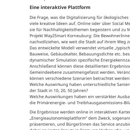
Eine interaktive Plattform
Die Frage, was die Digitalisierung für ökologisc
viele kreative Ideen auf. Online oder über Social
sie für Nachhaltigkeitsthemen begeistern und zu
Projekt Way2Smart Korneuburg: Die BewohnerInnen
nachvollziehen, wie weit die Stadt auf ihrem Weg z
Das entwickelte Modell verwendet virtuelle „typis
Bauweise, Gebäudealter, Bebauungsdichte etc. besc
dynamischer Simulation spezifische Energiekennzah
Anschließend können diese detaillierten Ergebnisse
Gemeindeebene zusammengefasst werden. Verände
können verschiedene Szenarien betrachtet werden
Welche Auswirkung haben unterschiedliche Sanier
der Stadt in 10, 20, 50 Jahren?
Welche Auswirkungen haben ein verstärkter Ausb
die Primärenergie- und Treibhausgasemissions-Bil
Die Ergebnisse werden online in interaktiven Karte
„Energieautonomieplattform“ dem Zweck, sogenannt
präsentieren, und BürgerInnen das Service anzubie