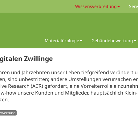
Wissensverbreitung
Serv
Materialökologie
Gebäudebewertung
italen Zwillinge
hren und Jahrzehnten unser Leben tiefgreifend verändert un
leben, sind unbestritten; andere Umstellungen verursachen
tive Research (ACR) gefordert, eine Vorreiterrolle einzune
how unsere Kunden und Mitglieder, hauptsächlich Klein- 
zen.
ewertung