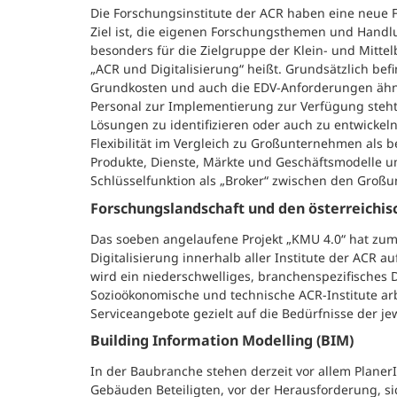
Die Forschungsinstitute der ACR haben eine neue Fo
Ziel ist, die eigenen Forschungsthemen und Handl
besonders für die Zielgruppe der Klein- und Mittel
„ACR und Digitalisierung“ heißt. Grundsätzlich befi
Grundkosten und auch die EDV-Anforderungen ähnl
Personal zur Implementierung zur Verfügung steht.
Lösungen zu identifizieren oder auch zu entwicke
Flexibilität im Vergleich zu Großunternehmen als 
Produkte, Dienste, Märkte und Geschäftsmodelle um
Schlüsselfunktion als „Broker“ zwischen den Groß
Forschungslandschaft und den österreich
Das soeben angelaufene Projekt „KMU 4.0“ hat zum
Digitalisierung innerhalb aller Institute der AC
wird ein niederschwelliges, branchenspezifisches D
Sozioökonomische und technische ACR-Institute ar
Serviceangebote gezielt auf die Bedürfnisse der 
Building Information Modelling (BIM)
In der Baubranche stehen derzeit vor allem Planer
Gebäuden Beteiligten, vor der Herausforderung, si