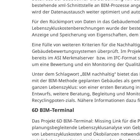
bestehende xml-Schnittstelle an BIM-Prozesse an
wird der Datenaustausch weiter optimiert und auto
Für den Rückimport von Daten in das Gebäudemodel
Lebenszykluskostenberechnungen wurde der bestehe
Anzeige und Speicherung von Eigenschaften, dem Im
Eine Fülle von weiteren Kriterien für die Nachhalt
Gebäudebewertungssystemen überprüft. Im Projekt
bereits im ASI Merkmalserver bzw. im IFC-Format 
um eine Bewertung und ein Monitoring der Qualitä
Unter dem Schlagwort „BIM nachhaltig“ bietet das
mit der BIM-Methode geplanten Gebäudes als geme
ganzen Lebenszyklus: von einer ersten Beratung i
Entwurfs, weitere Beratung, Begleitung und Monit
Recyclingpoten-zials. Nähere Informationen dazu f
6D BIM–Terminal
Das Projekt 6D BIM–Terminal: Missing Link für di
planungsbegleitende Lebenszyklusanalyse von Gebä
von Lebenszykluskosten und Ökobilanzen notwendig 