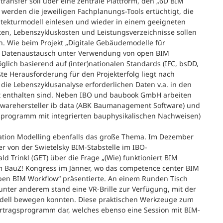
ransfer soll über eine zentrale Plattform, den „6D BIM
werden die jeweiligen Fachplanungs-Tools ertüchtigt, die
tekturmodell einlesen und wieder in einem geeigneten
en, Lebenszykluskosten und Leistungsverzeichnisse sollen
. Wie beim Projekt „Digitale Gebäudemodelle für
uf Datenaustausch unter Verwendung von open BIM
glich basierend auf (inter)nationalen Standards (IFC, bsDD,
e Herausforderung für den Projekterfolg liegt nach
 die Lebenszyklusanalyse erforderlichen Daten v.a. in den
t enthalten sind. Neben IBO und baubook GmbH arbeiten
ftwarehersteller ib data (ABK Baumanagement Software) und
programm mit integrierten bauphysikalischen Nachweisen)
rmation Modelling ebenfalls das große Thema. Im Dezember
r von der Swietelsky BIM-Stabstelle im IBO-
ld Trinkl (GET) über die Frage „(Wie) funktioniert BIM
eim BauZ! Kongress im Jänner, wo das competence center BIM
pen BIM Workflow“ präsentierte. An einem Runden Tisch
unter anderem stand eine VR-Brille zur Verfügung, mit der
Modell bewegen konnten. Diese praktischen Werkzeuge zum
rtragsprogramm dar, welches ebenso eine Session mit BIM-