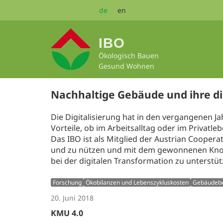
Zum
de
en
Seiteninhalt
springen
IBO
Ökologisch Bauen
Gesund Wohnen
Nachhaltige Gebäude und ihre dig
Die Digitalisierung hat in den vergangenen Ja
Vorteile, ob im Arbeitsalltag oder im Privat
Das IBO ist als Mitglied der Austrian Coopera
und zu nützen und mit dem gewonnenen Know-
bei der digitalen Transformation zu unterstüt
Forschung
Ökobilanzen und Lebenszykluskosten
Gebäudeb
20. Juni 2018
KMU 4.0