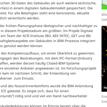
ischen 3D-Daten des Gebäudes als auch weitere technische,
erties) in einem digitalen Gebäudemodell gespeichert. Die
le: Für alle Beteiligten steht eine konsistente, aktuelle
BIM
lich vereinfacht werden.
Geb
der frühen Planungsphase ökologischer und nachhaltiger zu
l in diesem Projektstadium am größten. Im Projekt Digitale
ein Team der ACR-Institute IBO, AEE INTEC, GET und IBS
altigkeitsaspekte von Gebäuden in BIM-Prozesse integriert
res genützt werden können.
se des Kompetenzaufbaus, um einen Überblick zu gewinnen,
Entgegen den Bestrebungen, mit dem IFC-Format (Industry
haffen, werden derzeit häufig Closed-BIM-Systeme
 einzelner Anbieter angewiesen ist. Im Forschungsprojekt
r kam im nächsten Schritt, der Entwicklung von
Mserver zum Einsatz.
s und des NutzerInnenkomforts wurde die BIM-Anbindung
E getestet. Es zeigte sich, dass für einen
ounds“) nötig sind und viel von Hand nachbearbeitet
Ene
Sze
äudeökobilanzen können im Prinzip bereits über die