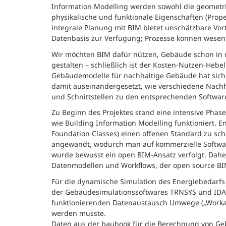
Information Modelling werden sowohl die geometr
physikalische und funktionale Eigenschaften (Prop
integrale Planung mit BIM bietet unschätzbare Vortei
Datenbasis zur Verfügung; Prozesse können wesent
Wir möchten BIM dafür nützen, Gebäude schon in 
gestalten – schließlich ist der Kosten-Nutzen-Hebe
Gebäudemodelle für nachhaltige Gebäude hat sich 
damit auseinandergesetzt, wie verschiedene Nachh
und Schnittstellen zu den entsprechenden Softwa
Zu Beginn des Projektes stand eine intensive Pha
wie Building Information Modelling funktioniert. 
Foundation Classes) einen offenen Standard zu sc
angewandt, wodurch man auf kommerzielle Software
wurde bewusst ein open BIM-Ansatz verfolgt. Dahe
Datenmodellen und Workflows, der open source BI
Für die dynamische Simulation des Energiebedarf
der Gebäudesimulationssoftwares TRNSYS und IDA IC
funktionierenden Datenaustausch Umwege („Workar
werden musste.
Daten aus der baubook für die Berechnung von Geb