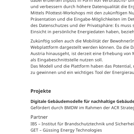
dabei eruierten Inputs in Form von Verbrauchs-
und verbessern durch höhere Datenqualität die Er
Mittels Pilottest-Workshops mit den zukünftigen Nu
Präsentation und die Eingabe-Möglichkeiten im Det
des Datenschutzes und der Privatsphäre: Es muss s
Einsicht in persönliche Energiedaten haben, bezi
Zukünftig sollen auch die Mobilität der Bewohner
Webplattform dargestellt werden können. Da die D
Austria hinausgeht, ist derzeit eine Erhebung von 
als Eingabeschnittstelle nutzen soll.
Das Modell und die Plattform haben das Potential,
zu gewinnen und ein wichtiges Tool der Energier
Projekte
Digitale Gebäudemodelle für nachhaltige Gebäud
Gefördert durch BMDW im Rahmen der ACR Strateg
Partner
IBS – Institut für Brandschutztechnik und Sicherhe
GET – Güssing Energy Technologies