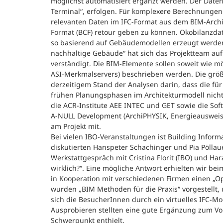
möglichst automatisiert ergänzt werden. Der Datent
Terminal“, erfolgen. Für komplexere Berechnungen 
relevanten Daten im IFC-Format aus dem BIM-Archi
Format (BCF) retour geben zu können. Ökobilanzdat
so basierend auf Gebäudemodellen erzeugt werden
nachhaltige Gebäude“ hat sich das Projektteam a
verständigt. Die BIM-Elemente sollen soweit wie mö
ASI-Merkmalservers) beschrieben werden. Die größt
derzeitigem Stand der Analysen darin, dass die für
frühen Planungsphasen im Architekturmodell nich
die ACR-Institute AEE INTEC und GET sowie die So
A-NULL Development (ArchiPHYSIK, Energieausweis
am Projekt mit.
Bei vielen IBO-Veranstaltungen ist Building Info
diskutierten Hanspeter Schachinger und Pia Pöllaue
Werkstattgespräch mit Cristina Florit (IBO) und Hara
wirklich?“. Eine mögliche Antwort erhielten wir b
in Kooperation mit verschiedenen Firmen einen „O
wurden „BIM Methoden für die Praxis“ vorgestellt, 
sich die BesucherInnen durch ein virtuelles IFC-
Ausprobieren stellten eine gute Ergänzung zum Vo
Schwerpunkt enthielt.