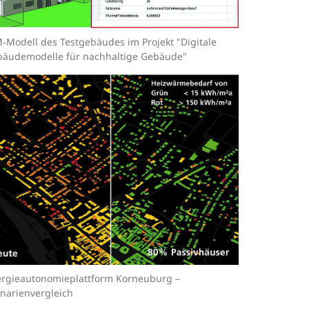
-Modell des Testgebäudes im Projekt "Digitale
äudemodelle für nachhaltige Gebäude"
rgieautonomieplattform Korneuburg –
narienvergleich