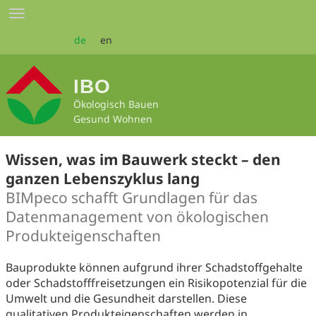
Zum
Toggle
Seiteninhalt
navigation
springen
de
en
IBO
Ökologisch Bauen
Gesund Wohnen
Wissen, was im Bauwerk steckt – den
ganzen Lebenszyklus lang
BIMpeco schafft Grundlagen für das
Datenmanagement von ökologischen
Produkteigenschaften
Bauprodukte können aufgrund ihrer Schadstoffgehalte
oder Schadstofffreisetzungen ein Risikopotenzial für die
Umwelt und die Gesundheit darstellen. Diese
qualitativen Produkteigenschaften werden in