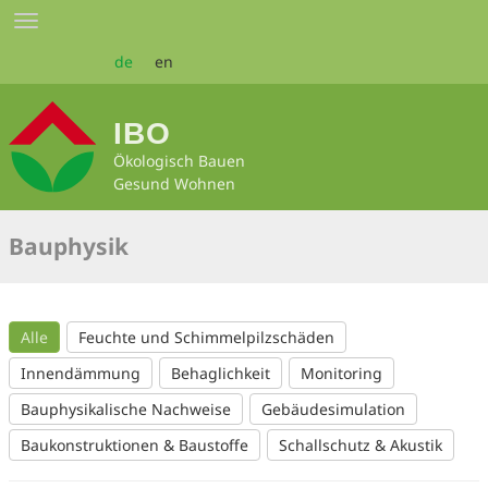
Zum
Toggle
Seiteninhalt
navigation
springen
de
en
IBO
Ökologisch Bauen
Gesund Wohnen
Bauphysik
Alle
Feuchte und Schimmelpilzschäden
Innendämmung
Behaglichkeit
Monitoring
Bauphysikalische Nachweise
Gebäudesimulation
Baukonstruktionen & Baustoffe
Schallschutz & Akustik