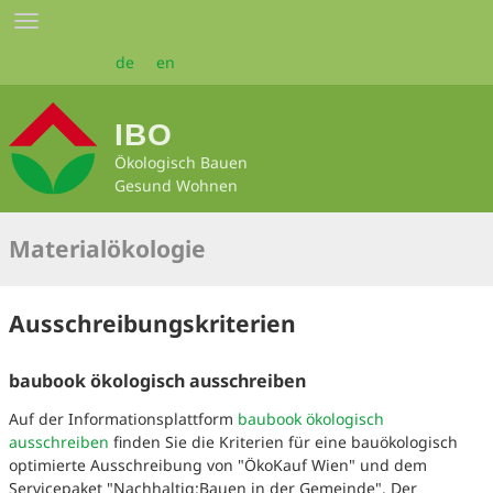
Zum
Toggle
Seiteninhalt
navigation
springen
de
en
IBO
Ökologisch Bauen
Gesund Wohnen
Materialökologie
Ausschreibungskriterien
baubook ökologisch ausschreiben
Auf der Informationsplattform
baubook ökologisch
ausschreiben
finden Sie die Kriterien für eine bauökologisch
optimierte Ausschreibung von "ÖkoKauf Wien" und dem
Servicepaket "Nachhaltig:Bauen in der Gemeinde". Der