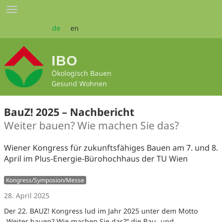
Zum
Toggle
Seiteninhalt
navigation
springen
de
en
IBO
Ökologisch Bauen
Gesund Wohnen
BauZ! 2025 – Nachbericht
Weiter bauen? Wie machen Sie das?
Wiener Kongress für zukunftsfähiges Bauen am 7. und 8.
April im Plus-Energie-Bürohochhaus der TU Wien
Kongress/Symposion/Messe
28. April 2025
Der 22. BAUZ! Kongress lud im Jahr 2025 unter dem Motto
„Weiter bauen? Wie machen Sie das?“ die Bau- und