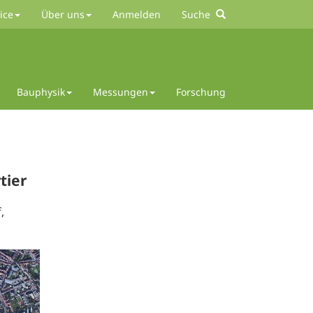
ice
Über uns
Anmelden
Suche
Bauphysik
Messungen
Forschung
tier
,