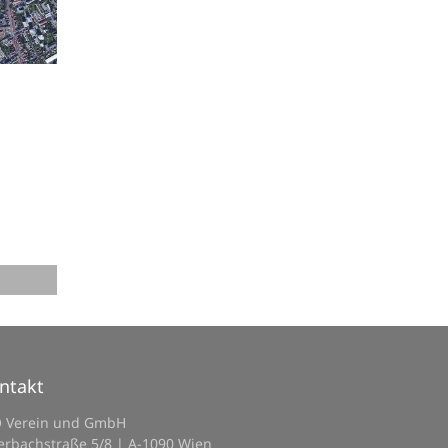
ntakt
O Verein und GmbH
erbachstraße 5/8 | A-1090 Wien