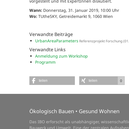
vorgestellt und mit ExpertInnen diskutiert.
Wann:
Donnerstag, 31. Januar 2019, 10:00 Uhr
Wo:
TUtheSKY, Getreidemarkt 9, 1060 Wien
Verwandte Beiträge
UrbanAreaParameters
Referenzprojekt Forschung
(01
Verwandte Links
Anmeldung zum Workshop
Programm
teilen
teilen
0
Ökologisch Bauen • Gesund Wohnen
Das IBO erforscht als unabhängiger, wissenschaft
Bauwerk und Umwelt. Eine der zentralen Aufgaben