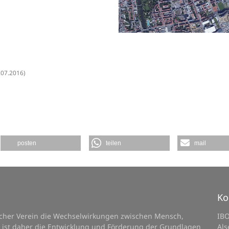
.07.2016)
posten
teilen
mail
Ko
licher Verein die Wechselwirkungen zwischen Mensch,
IB
 ist daher die Entwicklung und Förderung der Grundlagen
Als