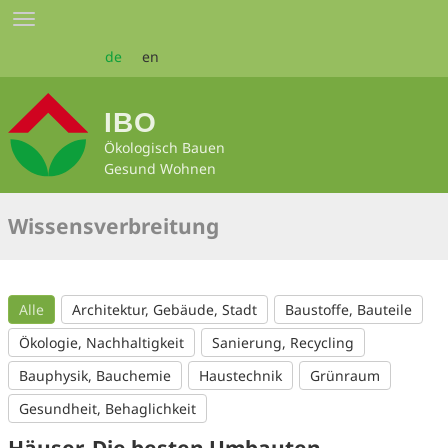
Zum
Toggle
Seiteninhalt
navigation
springen
de
en
IBO
Ökologisch Bauen
Gesund Wohnen
Wissensverbreitung
Alle
Architektur, Gebäude, Stadt
Baustoffe, Bauteile
Ökologie, Nachhaltigkeit
Sanierung, Recycling
Bauphysik, Bauchemie
Haustechnik
Grünraum
Gesundheit, Behaglichkeit