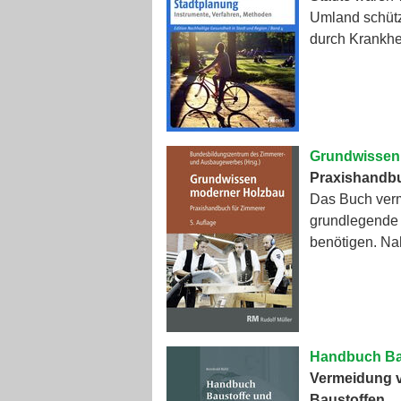
Umland schütz
durch Krankhe
Grundwissen
Praxishandbu
Das Buch verm
grundlegende F
benötigen. Na
Handbuch Bau
Vermeidung v
Baustoffen