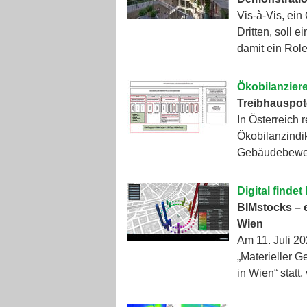
Vis-à-Vis, ei
Dritten, soll e
damit ein Ro
Ökobilanzier
Treibhauspot
In Österreich 
Ökobilanzindik
Gebäudebewer
Digital findet
BIMstocks – e
Wien
Am 11. Juli 2
„Materieller 
in Wien“ statt,