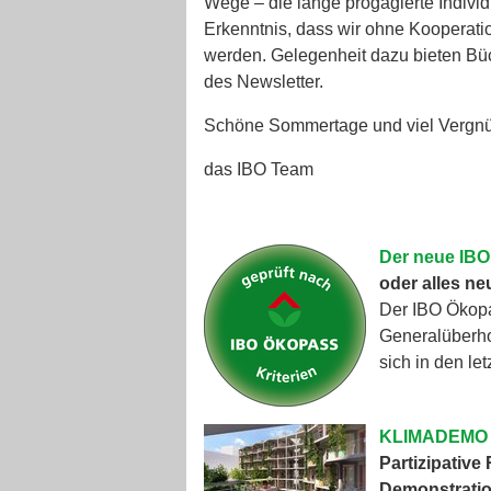
Wege – die lange progagierte Indivi
Erkenntnis, dass wir ohne Kooperati
werden. Gelegenheit dazu bieten Bü
des Newsletter.
Schöne Sommertage und viel Vergn
das IBO Team
Der neue IB
oder alles ne
Der IBO Ökopas
Generalüberho
sich in den l
KLIMADEMO V
Partizipative
Demonstrati