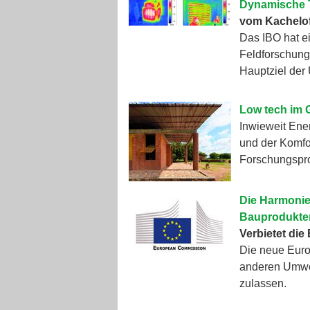
Dynamische T
vom Kachelo
Das IBO hat ei
Feldforschun
Hauptziel de
Low tech im 
Inwieweit Ene
und der Komfor
Forschungspro
Die Harmonie
Bauprodukte
Verbietet di
Die neue Euro
anderen Umwe
zulassen.