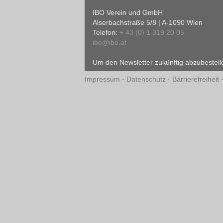
IBO Verein und GmbH
Alserbachstraße 5/8 | A-1090 Wien
Telefon:
+ 43 (0) 1 319 20 05
ibo@ibo.at
Um den Newsletter zukünftig abzubestelle
Impressum
·
Datenschutz
·
Barrierefreiheit