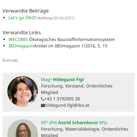
Verwandte Beiträge
Let's go ÖKO!
Meldung
(25.06.2021)
Verwandte Links
WECOBIS
Ökologisches Baustoffinformationssystem
IBOmagazin
Artikel im IBOmagazin 1/2016, S. 15
Kontakt
Magᵃ
Hildegund Figl
Forschung, Vorstand, Ordentliches
Mitglied
+43 1 3192005 28
hildegund.figl@ibo.at
DIⁱⁿ (FH)
Astrid Scharnhorst
MSc
Forschung, Materialökologie, Ordentliches
Mitglied