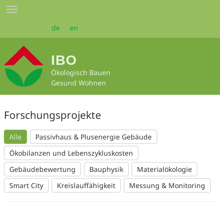
Zum
Toggle
Seiteninhalt
navigation
springen
de
en
IBO
Ökologisch Bauen
Gesund Wohnen
Forschungsprojekte
Alle
Passivhaus & Plusenergie Gebäude
Ökobilanzen und Lebenszykluskosten
Gebäudebewertung
Bauphysik
Materialökologie
Smart City
Kreislauffähigkeit
Messung & Monitoring