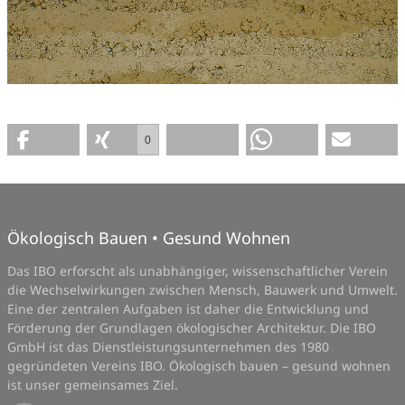
0
Ökologisch Bauen • Gesund Wohnen
Das IBO erforscht als unabhängiger, wissenschaftlicher Verein
die Wechselwirkungen zwischen Mensch, Bauwerk und Umwelt.
Eine der zentralen Aufgaben ist daher die Entwicklung und
Förderung der Grundlagen ökologischer Architektur. Die IBO
GmbH ist das Dienstleistungsunternehmen des 1980
gegründeten Vereins IBO. Ökologisch bauen – gesund wohnen
ist unser gemeinsames Ziel.